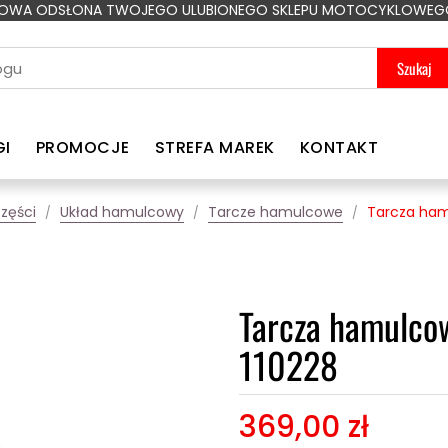
OWA ODSŁONA TWOJEGO ULUBIONEGO SKLEPU MOTOCYKLOWEG
Szukaj
GI
PROMOCJE
STREFA MAREK
KONTAKT
zęści
Układ hamulcowy
Tarcze hamulcowe
Tarcza ham
Tarcza hamulco
110228
369,00 zł