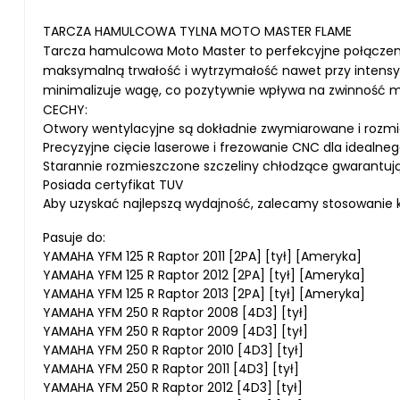
TARCZA HAMULCOWA TYLNA MOTO MASTER FLAME
Tarcza hamulcowa Moto Master to perfekcyjne połączenie 
maksymalną trwałość i wytrzymałość nawet przy intensyw
minimalizuje wagę, co pozytywnie wpływa na zwinność m
CECHY:
Otwory wentylacyjne są dokładnie zwymiarowane i rozmi
Precyzyjne cięcie laserowe i frezowanie CNC dla idealn
Starannie rozmieszczone szczeliny chłodzące gwarantu
Posiada certyfikat TUV
Aby uzyskać najlepszą wydajność, zalecamy stosowani
Pasuje do:
YAMAHA YFM 125 R Raptor 2011 [2PA] [tył] [Ameryka]
YAMAHA YFM 125 R Raptor 2012 [2PA] [tył] [Ameryka]
YAMAHA YFM 125 R Raptor 2013 [2PA] [tył] [Ameryka]
YAMAHA YFM 250 R Raptor 2008 [4D3] [tył]
YAMAHA YFM 250 R Raptor 2009 [4D3] [tył]
YAMAHA YFM 250 R Raptor 2010 [4D3] [tył]
YAMAHA YFM 250 R Raptor 2011 [4D3] [tył]
YAMAHA YFM 250 R Raptor 2012 [4D3] [tył]