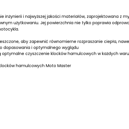
inżynierii i najwyższej jakości materiałów, zaprojektowana z 
nym użytkowaniu. Jej powierzchnia nie tylko poprawia odprowad
otocykla.
eszczone, aby zapewnić równomierne rozpraszanie ciepła, naw
ego dopasowania i optymalnego wyglądu
ją optymalne czyszczenie klocków hamulcowych w każdych war
e klocków hamulcowych Moto Master