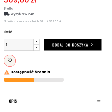
Brutto

Wysyłka w 24h
Najniższa cena z ostatnich 30 dni: 369.00 zł
Ilość
DODAJ DO KOSZYKA

Dostępność: Średnia
OPIS