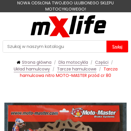
NOWA ODSŁONA TWOJEGO ULUBIONEGO SKLEPU
MOTOCYKLOWEGO!
Szukaj
Strona główna
Dla motocykla
Części
Układ hamulcowy
Tarcze hamulcowe
Tarcza
hamulcowa nitro MOTO-MASTER przód cr 80