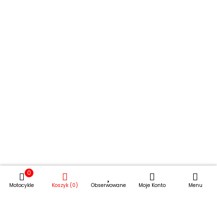
skl
0
Motocykle
Koszyk (0)
Obserwowane
Moje Konto
Menu