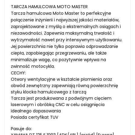
TARCZA HAMULCOWA MOTO MASTER
Tarcza hamulcowa Moto Master to perfekcyjne
połączenie inżynierii i najwyższej jakości materiałów,
zaprojektowane z myślą o ekstremalnych osiągach i
niezawodności. Zapewnia maksymalną trwałość i
wytrzymałość nawet przy intensywnym użytkowaniu.
Jej powierzchnia nie tylko poprawia odprowadzanie
ciepła, zapobiegając przegrzewaniu, ale także
minimalizuje wagę, co pozytywnie wpływa na
zwinność motocykla.
CECHY:
Otwory wentylacyjne w kształcie płomienia oraz
obwód zewnętrzny zapewniają równą powierzchnię
styku klocka hamulcowego z tarczą
Tarcza jest produkowana z podwójnym cięciem
laserowym i obróbką CNC w celu osiągnięcia
idealnego dopasowania
Posiada certyfikat TUV
Pasuje do:
YAMAHA DT 125 E 1993 [4DK/4BL] [przód] [Europa]