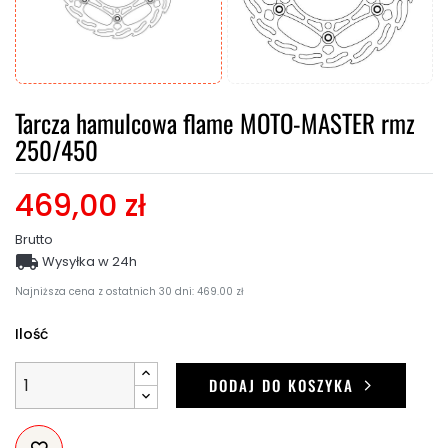
Tarcza hamulcowa flame MOTO-MASTER rmz
250/450
469,00 zł
Brutto

Wysyłka w 24h
Najniższa cena z ostatnich 30 dni: 469.00 zł
Ilość
DODAJ DO KOSZYKA