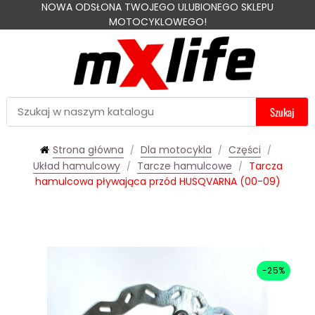
NOWA ODSŁONA TWOJEGO ULUBIONEGO SKLEPU
MOTOCYKLOWEGO!
Szukaj
Strona główna
Dla motocykla
Części
Układ hamulcowy
Tarcze hamulcowe
Tarcza
hamulcowa pływająca przód HUSQVARNA (00-09)
-25%