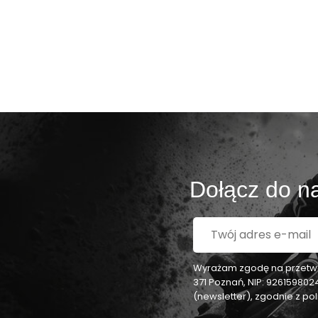
Dołącz do na
Wyrażam zgodę na przetwar
371 Poznań, NIP: 92615980
(newsletter), zgodnie z p