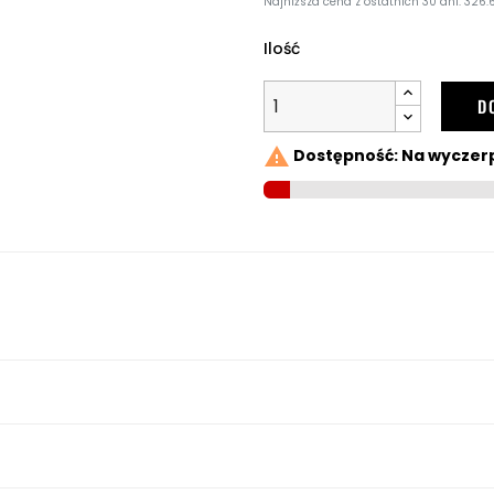
Najniższa cena z ostatnich 30 dni: 326.6
Ilość
D

Dostępność: Na wyczer