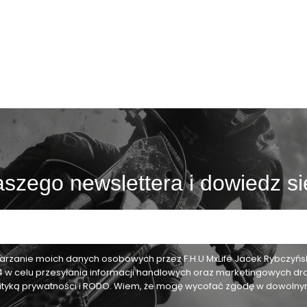
szego newslettera i dowiedz si
zanie moich danych osobowych przez F.H.U MxLife Jacek Rybczyński,
24 w celu przesyłania informacji handlowych oraz marketingowych dr
olityką prywatności i RODO. Wiem, że mogę wycofać zgodę w dowol