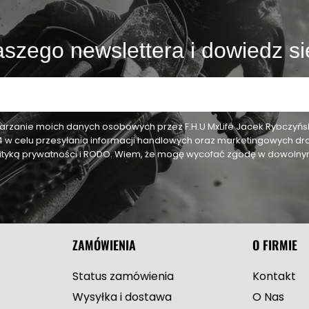
szego newslettera i dowiedz si
zanie moich danych osobowych przez F.H.U MxLife Jacek Rybczyński,
24 w celu przesyłania informacji handlowych oraz marketingowych dr
olityką prywatności i RODO. Wiem, że mogę wycofać zgodę w dowol
ZAMÓWIENIA
O FIRMIE
Status zamówienia
Kontakt
Wysyłka i dostawa
O Nas