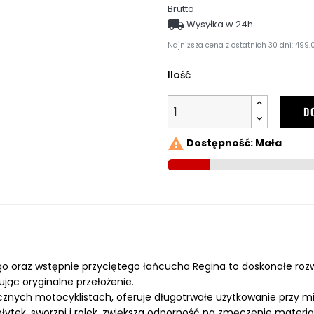
Brutto

Wysyłka w 24h
Najniższa cena z ostatnich 30 dni: 499.0
Ilość
D

Dostępność: Mała
ego oraz wstępnie przyciętego łańcucha Regina to doskonałe roz
jąc oryginalne przełożenie.
znych motocyklistach, oferuje długotrwałe użytkowanie przy m
 płytek, sworzni i rolek, zwiększa odporność na zmęczenie materia