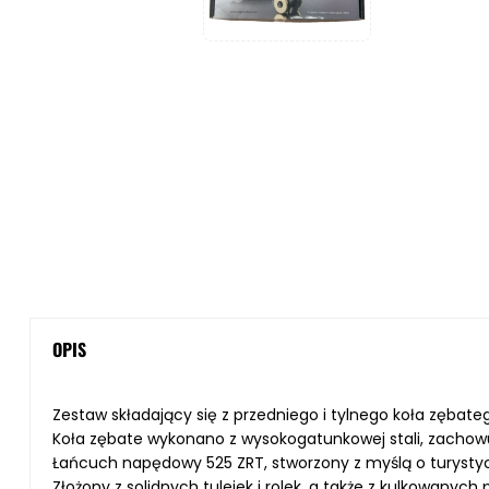
OPIS
Zestaw składający się z przedniego i tylnego koła zębat
Koła zębate wykonano z wysokogatunkowej stali, zachowu
Łańcuch napędowy 525 ZRT, stworzony z myślą o turystyc
Złożony z solidnych tulejek i rolek, a także z kulkowanych