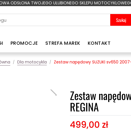
OWA ODSŁONA TWOJEGO ULUBIONEGO SKLEPU MOTOCYKLOWEG
Szukaj
GI
PROMOCJE
STREFA MAREK
KONTAKT
łówna
Dla motocykla
Zestaw napędowy SUZUKI sv650 2007-
Zestaw napędo
REGINA
499,00 zł