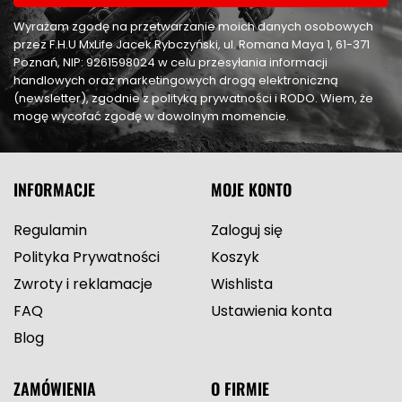
Wyrażam zgodę na przetwarzanie moich danych osobowych
przez F.H.U MxLife Jacek Rybczyński, ul. Romana Maya 1, 61-371
Poznań, NIP: 9261598024 w celu przesyłania informacji
handlowych oraz marketingowych drogą elektroniczną
(newsletter), zgodnie z polityką prywatności i RODO. Wiem, że
mogę wycofać zgodę w dowolnym momencie.
INFORMACJE
MOJE KONTO
Regulamin
Zaloguj się
Polityka Prywatności
Koszyk
Zwroty i reklamacje
Wishlista
FAQ
Ustawienia konta
Blog
ZAMÓWIENIA
O FIRMIE