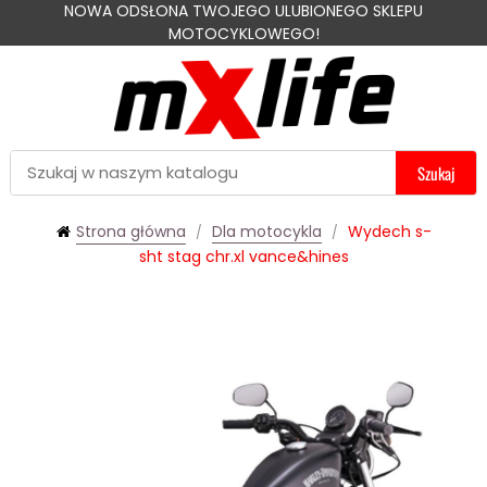
NOWA ODSŁONA TWOJEGO ULUBIONEGO SKLEPU
MOTOCYKLOWEGO!
Szukaj
Strona główna
Dla motocykla
Wydech s-
sht stag chr.xl vance&hines