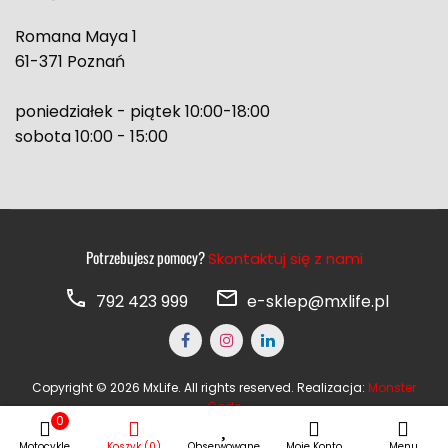
Romana Maya 1
61-371 Poznań
poniedziałek - piątek 10:00-18:00
sobota 10:00 - 15:00
Potrzebujesz pomocy?
Skontaktuj się z nami
792 423 999
e-sklep@mxlife.pl
Copyright © 2026 MxLife. All rights reserved. Realizacja:
Monster
Code
0
Motocykle
Koszyk (0)
Obserwowane
Moje Konto
Menu