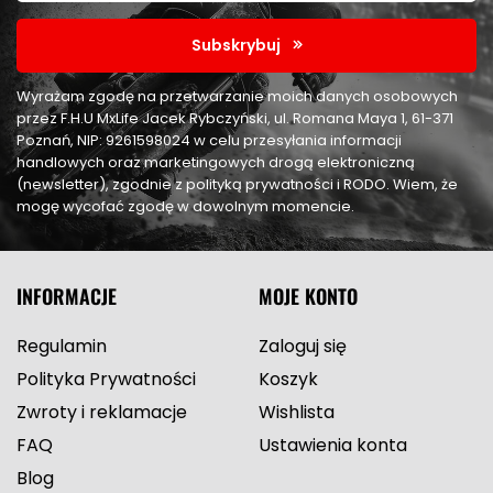
Subskrybuj
Wyrażam zgodę na przetwarzanie moich danych osobowych
przez F.H.U MxLife Jacek Rybczyński, ul. Romana Maya 1, 61-371
Poznań, NIP: 9261598024 w celu przesyłania informacji
handlowych oraz marketingowych drogą elektroniczną
(newsletter), zgodnie z polityką prywatności i RODO. Wiem, że
mogę wycofać zgodę w dowolnym momencie.
INFORMACJE
MOJE KONTO
Regulamin
Zaloguj się
Polityka Prywatności
Koszyk
Zwroty i reklamacje
Wishlista
FAQ
Ustawienia konta
Blog