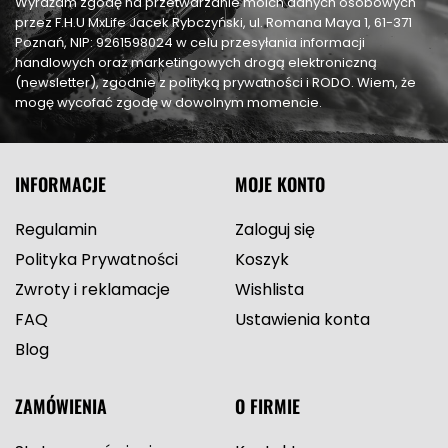
Wyrażam zgodę na przetwarzanie moich danych osobowych
przez F.H.U MxLife Jacek Rybczyński, ul. Romana Maya 1, 61-371
Poznań, NIP: 9261598024 w celu przesyłania informacji
handlowych oraz marketingowych drogą elektroniczną
(newsletter), zgodnie z polityką prywatności i RODO. Wiem, że
mogę wycofać zgodę w dowolnym momencie.
INFORMACJE
MOJE KONTO
Regulamin
Zaloguj się
Polityka Prywatności
Koszyk
Zwroty i reklamacje
Wishlista
FAQ
Ustawienia konta
Blog
ZAMÓWIENIA
O FIRMIE