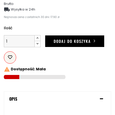
Brutto

Wysyłka w 24h
Najniższa cena z ostatnich 30 dni: 17.90 zł
Ilość
DODAJ DO KOSZYKA

Dostępność: Mała
OPIS