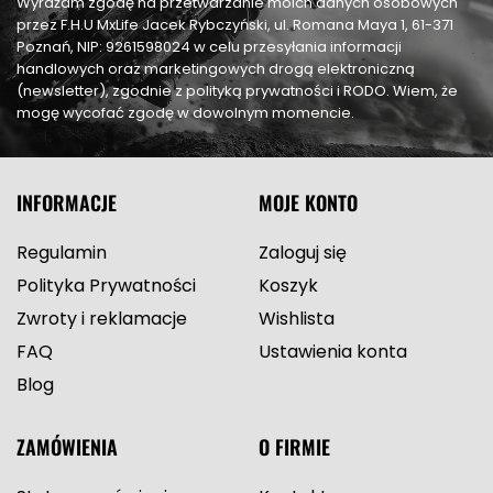
Wyrażam zgodę na przetwarzanie moich danych osobowych
przez F.H.U MxLife Jacek Rybczyński, ul. Romana Maya 1, 61-371
Poznań, NIP: 9261598024 w celu przesyłania informacji
handlowych oraz marketingowych drogą elektroniczną
(newsletter), zgodnie z polityką prywatności i RODO. Wiem, że
mogę wycofać zgodę w dowolnym momencie.
INFORMACJE
MOJE KONTO
Regulamin
Zaloguj się
Polityka Prywatności
Koszyk
Zwroty i reklamacje
Wishlista
FAQ
Ustawienia konta
Blog
ZAMÓWIENIA
O FIRMIE