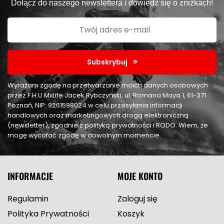
Dołącz do naszego newslettera i dowiedz się o zniżkach!
Subskrybuj
Wyrażam zgodę na przetwarzanie moich danych osobowych
przez F.H.U MxLife Jacek Rybczyński, ul. Romana Maya 1, 61-371
Poznań, NIP: 9261598024 w celu przesyłania informacji
handlowych oraz marketingowych drogą elektroniczną
(newsletter), zgodnie z polityką prywatności i RODO. Wiem, że
mogę wycofać zgodę w dowolnym momencie.
INFORMACJE
MOJE KONTO
Regulamin
Zaloguj się
Polityka Prywatności
Koszyk