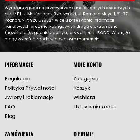
Wyrażam zgodę na przetwarzanie moich danych osobowych
przez F.H.U MxLife Jacek Rybczyński, ul. Romana Maya 1, 61-371
Poznań, NIP: 9261598024 w celu przesyłania informacji
handlowych oraz marketingowych drogą elektroniczną
(newsletter), zgodnie z polityką prywatności i RODO. Wiem, że
mogę wycofać zgodę w dowolnym momencie.
INFORMACJE
MOJE KONTO
Regulamin
Zaloguj się
Polityka Prywatności
Koszyk
Zwroty i reklamacje
Wishlista
FAQ
Ustawienia konta
Blog
ZAMÓWIENIA
O FIRMIE