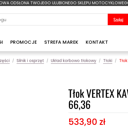
OWA ODSŁONA TWOJEGO ULUBIONEGO SKLEPU MOTOCYKLOWEG
Szukaj
GI
PROMOCJE
STREFA MAREK
KONTAKT
zęści
Silnik i osprzęt
Układ korbowo tłokowy
Tłoki
Tłok
Tłok VERTEX KA
66,36
533,90 zł