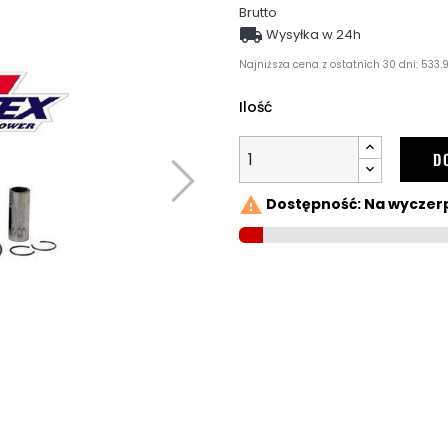
Brutto

Wysyłka w 24h
Najniższa cena z ostatnich 30 dni: 533.9
Ilość
D

Dostępność: Na wyczer