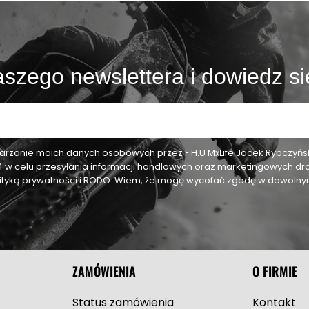
szego newslettera i dowiedz si
zanie moich danych osobowych przez F.H.U MxLife Jacek Rybczyński,
24 w celu przesyłania informacji handlowych oraz marketingowych dr
olityką prywatności i RODO. Wiem, że mogę wycofać zgodę w dowol
ZAMÓWIENIA
O FIRMIE
Status zamówienia
Kontakt