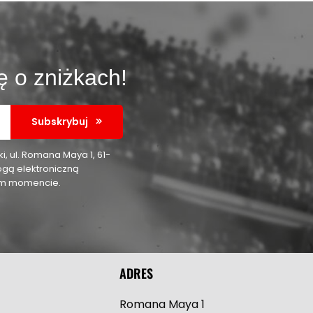
ę o zniżkach!
Subskrybuj
 ul. Romana Maya 1, 61-
ogą elektroniczną
nym momencie.
ADRES
Romana Maya 1