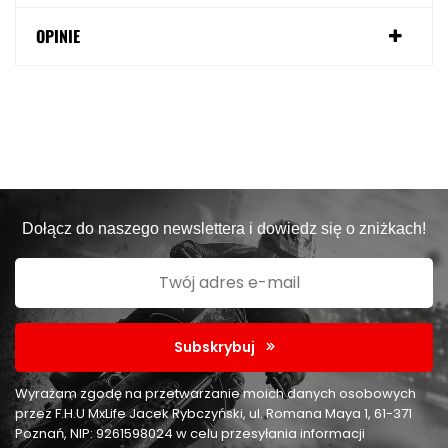
OPINIE
Dołącz do naszego newslettera i dowiedz się o zniżkach!
Subskrybuj
Wyrażam zgodę na przetwarzanie moich danych osobowych
przez F.H.U MxLife Jacek Rybczyński, ul. Romana Maya 1, 61-371
Poznań, NIP: 9261598024 w celu przesyłania informacji