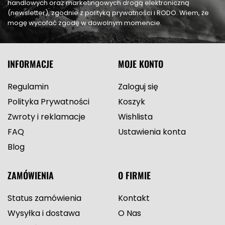
handlowych oraz marketingowych drogą elektroniczną
(newsletter), zgodnie z polityką prywatności i RODO. Wiem, że
mogę wycofać zgodę w dowolnym momencie.
INFORMACJE
MOJE KONTO
Regulamin
Zaloguj się
Polityka Prywatności
Koszyk
Zwroty i reklamacje
Wishlista
FAQ
Ustawienia konta
Blog
ZAMÓWIENIA
O FIRMIE
Status zamówienia
Kontakt
Wysyłka i dostawa
O Nas