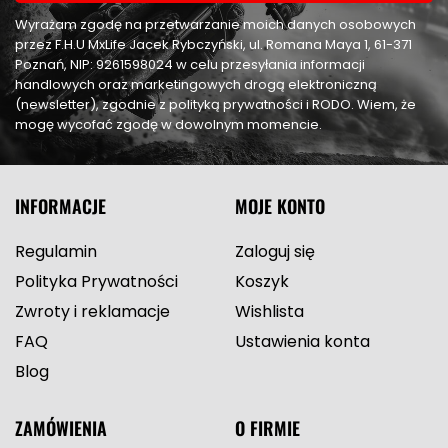
Wyrażam zgodę na przetwarzanie moich danych osobowych
przez F.H.U MxLife Jacek Rybczyński, ul. Romana Maya 1, 61-371
Poznań, NIP: 9261598024 w celu przesyłania informacji
handlowych oraz marketingowych drogą elektroniczną
(newsletter), zgodnie z polityką prywatności i RODO. Wiem, że
mogę wycofać zgodę w dowolnym momencie.
INFORMACJE
MOJE KONTO
Regulamin
Zaloguj się
Polityka Prywatności
Koszyk
Zwroty i reklamacje
Wishlista
FAQ
Ustawienia konta
Blog
ZAMÓWIENIA
O FIRMIE