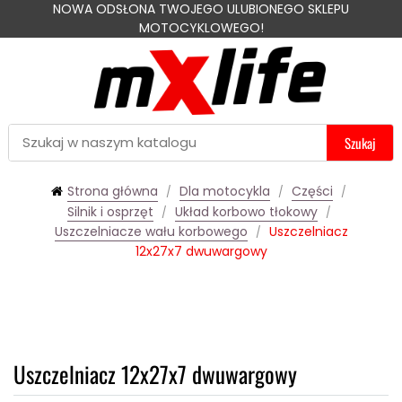
NOWA ODSŁONA TWOJEGO ULUBIONEGO SKLEPU
MOTOCYKLOWEGO!
Szukaj
Strona główna
Dla motocykla
Części
Silnik i osprzęt
Układ korbowo tłokowy
Uszczelniacze wału korbowego
Uszczelniacz
12x27x7 dwuwargowy
Uszczelniacz 12x27x7 dwuwargowy