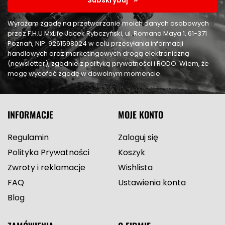
Wyrażam zgodę na przetwarzanie moich danych osobowych
przez F.H.U MxLife Jacek Rybczyński, ul. Romana Maya 1, 61-371
Poznań, NIP: 9261598024 w celu przesyłania informacji
handlowych oraz marketingowych drogą elektroniczną
(newsletter), zgodnie z polityką prywatności i RODO. Wiem, że
mogę wycofać zgodę w dowolnym momencie.
INFORMACJE
MOJE KONTO
Regulamin
Zaloguj się
Polityka Prywatności
Koszyk
Zwroty i reklamacje
Wishlista
FAQ
Ustawienia konta
Blog