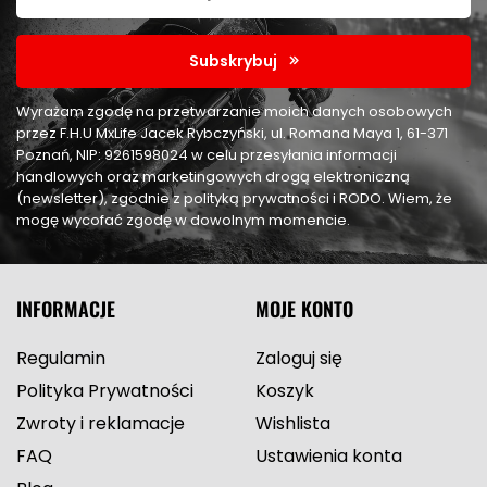
Subskrybuj
Wyrażam zgodę na przetwarzanie moich danych osobowych
przez F.H.U MxLife Jacek Rybczyński, ul. Romana Maya 1, 61-371
Poznań, NIP: 9261598024 w celu przesyłania informacji
handlowych oraz marketingowych drogą elektroniczną
(newsletter), zgodnie z polityką prywatności i RODO. Wiem, że
mogę wycofać zgodę w dowolnym momencie.
INFORMACJE
MOJE KONTO
Regulamin
Zaloguj się
Polityka Prywatności
Koszyk
Zwroty i reklamacje
Wishlista
FAQ
Ustawienia konta