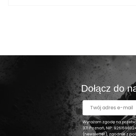
Dołącz do na
Wyrażam zgodę na przetwar
371 Poznań, NIP: 92615980
(newsletter), zgodnie z p