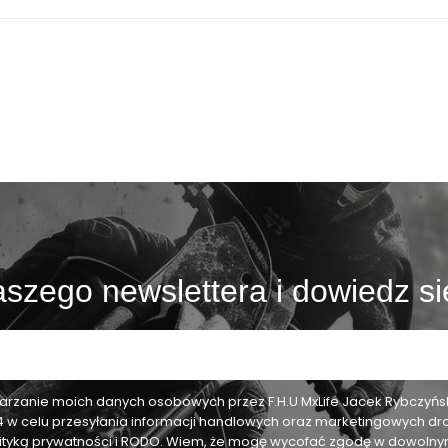
szego newslettera i dowiedz si
zanie moich danych osobowych przez F.H.U MxLife Jacek Rybczyński,
24 w celu przesyłania informacji handlowych oraz marketingowych dr
olityką prywatności i RODO. Wiem, że mogę wycofać zgodę w dowol