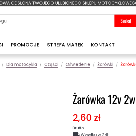
OWA ODSŁONA TWOJEGO ULUBIONEGO SKLEPU MOTOCYKLOWEG
Szukaj
GI
PROMOCJE
STREFA MAREK
KONTAKT
Dla motocykla
Części
Oświetlenie
Żarówki
Żarówka
Żarówka 12v 2w
2,60 zł
Brutto

Wysyłka w 24h