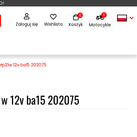
O!
0
0
Zaloguj się
Wishlista
Koszyk
Motocykle
łp21w 12v ba15 202075
1w 12v ba15 202075