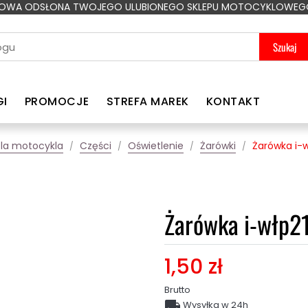
OWA ODSŁONA TWOJEGO ULUBIONEGO SKLEPU MOTOCYKLOWEG
Szukaj
GI
PROMOCJE
STREFA MAREK
KONTAKT
la motocykla
Części
Oświetlenie
Żarówki
Żarówka i-w
Żarówka i-włp2
1,50 zł
Brutto

Wysyłka w 24h