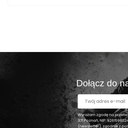
Dołącz do na
Wyrażam zgodę na przetwar
371 Poznań, NIP: 92615980
(newsletter), zgodnie z p