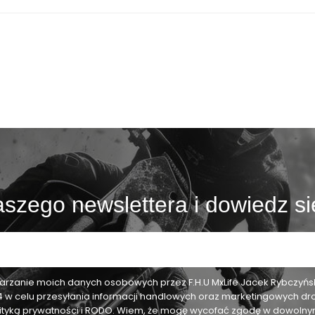
szego newslettera i dowiedz si
zanie moich danych osobowych przez F.H.U MxLife Jacek Rybczyński,
24 w celu przesyłania informacji handlowych oraz marketingowych dr
olityką prywatności i RODO. Wiem, że mogę wycofać zgodę w dowol