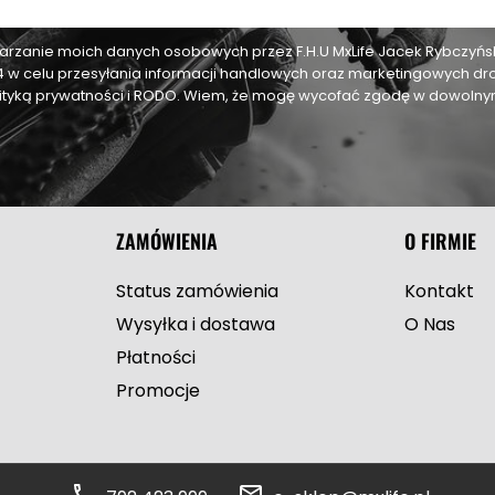
zanie moich danych osobowych przez F.H.U MxLife Jacek Rybczyński,
24 w celu przesyłania informacji handlowych oraz marketingowych dr
olityką prywatności i RODO. Wiem, że mogę wycofać zgodę w dowol
ZAMÓWIENIA
O FIRMIE
Status zamówienia
Kontakt
Wysyłka i dostawa
O Nas
Płatności
Promocje