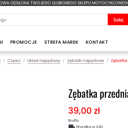
OWA ODSŁONA TWOJEGO ULUBIONEGO SKLEPU MOTOCYKLOWEG
Szukaj
GI
PROMOCJE
STREFA MAREK
KONTAKT
a
Części
Układ napędowy
Zębatki napędowe
Zębatka 
Zębatka przedn
39,00 zł
Brutto

Wysyłka w 24h