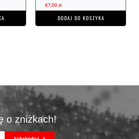
67,00 zł
KA
DODAJ DO KOSZYKA
ę o zniżkach!
Subskrybuj