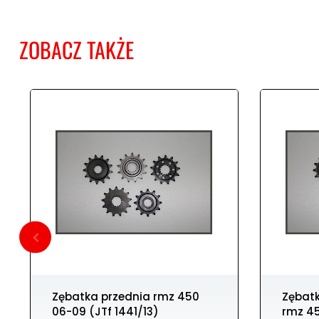
ZOBACZ TAKŻE
Zębatka przednia rmz 450
Zębatka przednia 14T SUZUKI
06-09 (JTf 1441/13)
rmz 4