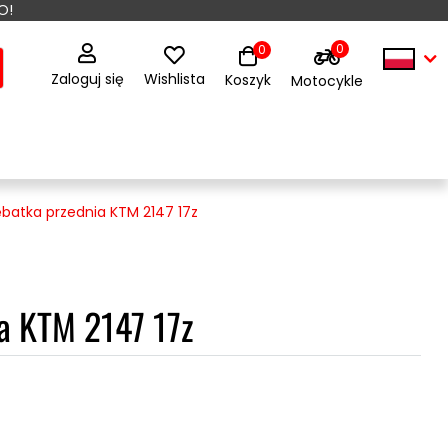
O!
0
0
Zaloguj się
Wishlista
Koszyk
Motocykle
batka przednia KTM 2147 17z
a KTM 2147 17z