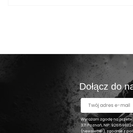
Dołącz do na
Wyrażam zgodę na przetwar
371 Poznań, NIP: 92615980
(newsletter), zgodnie z p