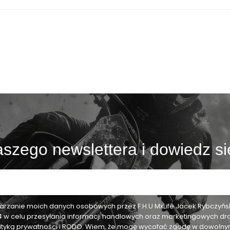
szego newslettera i dowiedz si
zanie moich danych osobowych przez F.H.U MxLife Jacek Rybczyński,
24 w celu przesyłania informacji handlowych oraz marketingowych dr
olityką prywatności i RODO. Wiem, że mogę wycofać zgodę w dowol