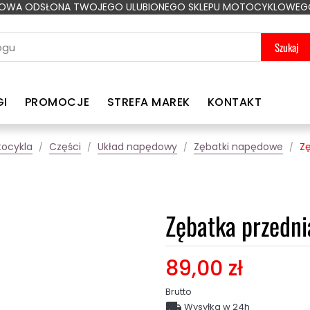
OWA ODSŁONA TWOJEGO ULUBIONEGO SKLEPU MOTOCYKLOWEG
Szukaj
GI
PROMOCJE
STREFA MAREK
KONTAKT
ocykla
Części
Układ napędowy
Zębatki napędowe
Zę
Zębatka przedni
89,00 zł
Brutto

Wysyłka w 24h