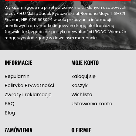
Wyrażam zgodę na przetwarzanie moich danych osobowych
przez F.H.U MxLife Jacek Rybczyński, ul. Romana Maya 1, 61-371
Poznań, NIP: 9261598024 w celu przesyłania informacji
handlowych oraz marketingowych drogą elektroniczną
(newsletter), zgodnie z polityką prywatności i RODO. Wiem, że
mogę wycofać zgodę w dowolnym momencie.
INFORMACJE
MOJE KONTO
Regulamin
Zaloguj się
Polityka Prywatności
Koszyk
Zwroty i reklamacje
Wishlista
FAQ
Ustawienia konta
Blog
ZAMÓWIENIA
O FIRMIE