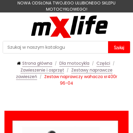
NOWA ODSŁONA TWOJEGO ULUBIONEGO SKLEPU
MOTOCYKLOWEGO!
Szukaj
Strona główna
Dla motocykla
Części
Zawieszenie i osprzęt
Zestawy naprawcze
zawieszeń
Zestaw naprawczy wahacza xr400r
96-04