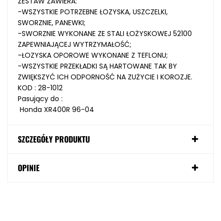
ZESTAW ZAWIERA:
-WSZYSTKIE POTRZEBNE ŁOZYSKA, USZCZELKI,
SWORZNIE, PANEWKI;
-SWORZNIE WYKONANE ZE STALI ŁOŻYSKOWEJ 52100
ZAPEWNIAJĄCEJ WYTRZYMAŁOŚĆ;
-ŁOZYSKA OPOROWE WYKONANE Z TEFLONU;
-WSZYSTKIE PRZEKŁADKI SĄ HARTOWANE TAK BY
ZWIĘKSZYĆ ICH ODPORNOŚĆ NA ZUŻYCIE I KOROZJE.
KOD : 28-1012
Pasujący do :
Honda XR400R 96-04
SZCZEGÓŁY PRODUKTU
OPINIE