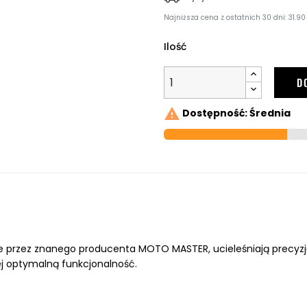
Najniższa cena z ostatnich 30 dni: 31.90 
Ilość
D

Dostępność: Średnia
e przez znanego producenta MOTO MASTER, ucieleśniają precyzję 
j optymalną funkcjonalność.