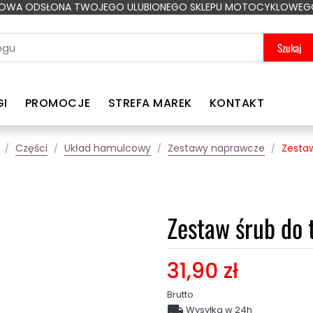
OWA ODSŁONA TWOJEGO ULUBIONEGO SKLEPU MOTOCYKLOWEG
Szukaj
GI
PROMOCJE
STREFA MAREK
KONTAKT
Części
Układ hamulcowy
Zestawy naprawcze
Zesta
Zestaw śrub do
31,90 zł
Brutto

Wysyłka w 24h