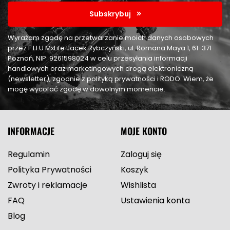
Subskrybuj
Wyrażam zgodę na przetwarzanie moich danych osobowych
przez F.H.U MxLife Jacek Rybczyński, ul. Romana Maya 1, 61-371
Poznań, NIP: 9261598024 w celu przesyłania informacji
handlowych oraz marketingowych drogą elektroniczną
(newsletter), zgodnie z polityką prywatności i RODO. Wiem, że
mogę wycofać zgodę w dowolnym momencie.
INFORMACJE
MOJE KONTO
Regulamin
Zaloguj się
Polityka Prywatności
Koszyk
Zwroty i reklamacje
Wishlista
FAQ
Ustawienia konta
Blog