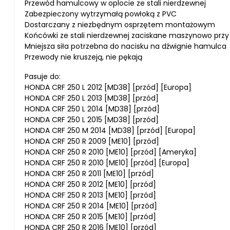
Przewód hamulcowy w oplocie ze stali nierdzewnej
Zabezpieczony wytrzymałą powłoką z PVC
Dostarczany z niezbędnym osprzętem montażowym
Końcówki ze stali nierdzewnej zaciskane maszynowo przy 
Mniejsza siła potrzebna do nacisku na dźwignie hamulca
Przewody nie kruszeją, nie pękają
Pasuje do:
HONDA CRF 250 L 2012 [MD38] [przód] [Europa]
HONDA CRF 250 L 2013 [MD38] [przód]
HONDA CRF 250 L 2014 [MD38] [przód]
HONDA CRF 250 L 2015 [MD38] [przód]
HONDA CRF 250 M 2014 [MD38] [przód] [Europa]
HONDA CRF 250 R 2009 [ME10] [przód]
HONDA CRF 250 R 2010 [ME10] [przód] [Ameryka]
HONDA CRF 250 R 2010 [ME10] [przód] [Europa]
HONDA CRF 250 R 2011 [ME10] [przód]
HONDA CRF 250 R 2012 [ME10] [przód]
HONDA CRF 250 R 2013 [ME10] [przód]
HONDA CRF 250 R 2014 [ME10] [przód]
HONDA CRF 250 R 2015 [ME10] [przód]
HONDA CRF 250 R 2016 [ME10] [przód]