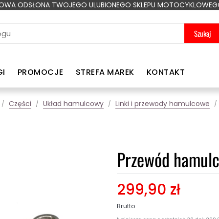
OWA ODSŁONA TWOJEGO ULUBIONEGO SKLEPU MOTOCYKLOWEG
Szukaj
GI
PROMOCJE
STREFA MAREK
KONTAKT
Części
Układ hamulcowy
Linki i przewody hamulcowe
Przewód hamulc
299,90 zł
Brutto