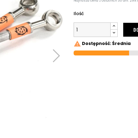
Najniższa cena z ostatnich 30 dni: 299.
Ilość
D

Dostępność: Średnia