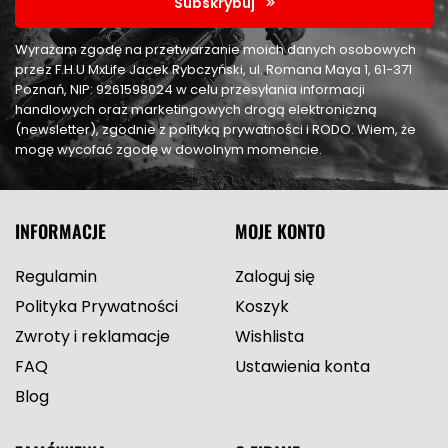
Subskrybuj
Wyrażam zgodę na przetwarzanie moich danych osobowych
przez F.H.U MxLife Jacek Rybczyński, ul. Romana Maya 1, 61-371
Poznań, NIP: 9261598024 w celu przesyłania informacji
handlowych oraz marketingowych drogą elektroniczną
(newsletter), zgodnie z polityką prywatności i RODO. Wiem, że
mogę wycofać zgodę w dowolnym momencie.
INFORMACJE
MOJE KONTO
Regulamin
Zaloguj się
Polityka Prywatności
Koszyk
Zwroty i reklamacje
Wishlista
FAQ
Ustawienia konta
Blog