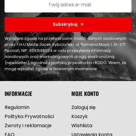
Subskrybuj
Wyrażam zgodę na przetwarzanie moich danych osobowych
przez F.H.U MxLife Jacek Rybczyński, ul. Romana Maya 1, 61-371
Poznań, NIP: 9261598024 w celu przesyłania informacji
handlowych oraz marketingowych drogą elektroniczną
(newsletter), zgodnie z polityką prywatności i RODO. Wiem, że
mogę wycofać zgodę w dowolnym momencie.
INFORMACJE
MOJE KONTO
Regulamin
Zaloguj się
Polityka Prywatności
Koszyk
Zwroty i reklamacje
Wishlista
FAQ
Ustawienia konta