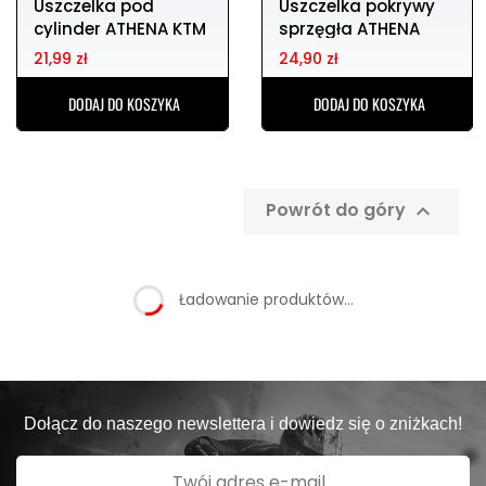
Uszczelka pod
Uszczelka pokrywy
cylinder ATHENA KTM
sprzęgła ATHENA
0,5mm
KTM exc sx 400/5
21,99 zł
24,90 zł
DODAJ DO KOSZYKA
DODAJ DO KOSZYKA
Powrót do góry

Ładowanie produktów...
Dołącz do naszego newslettera i dowiedz się o zniżkach!