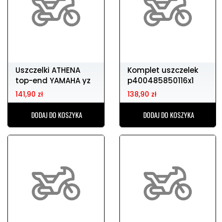
Uszczelki ATHENA
Komplet uszczelek
top-end YAMAHA yz
p400485850116x1
250 99-18
141,90 zł
138,90 zł
DODAJ DO KOSZYKA
DODAJ DO KOSZYKA