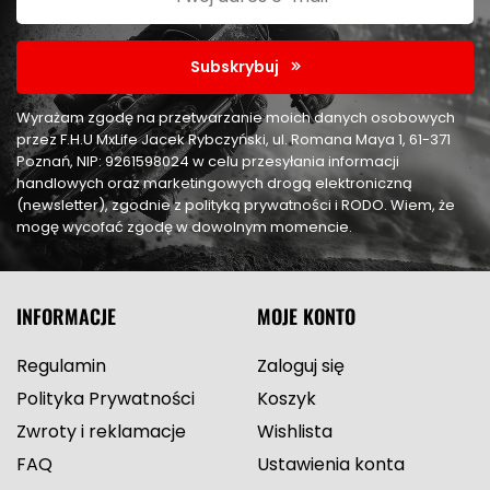
Subskrybuj
Wyrażam zgodę na przetwarzanie moich danych osobowych
przez F.H.U MxLife Jacek Rybczyński, ul. Romana Maya 1, 61-371
Poznań, NIP: 9261598024 w celu przesyłania informacji
handlowych oraz marketingowych drogą elektroniczną
(newsletter), zgodnie z polityką prywatności i RODO. Wiem, że
mogę wycofać zgodę w dowolnym momencie.
INFORMACJE
MOJE KONTO
Regulamin
Zaloguj się
Polityka Prywatności
Koszyk
Zwroty i reklamacje
Wishlista
FAQ
Ustawienia konta