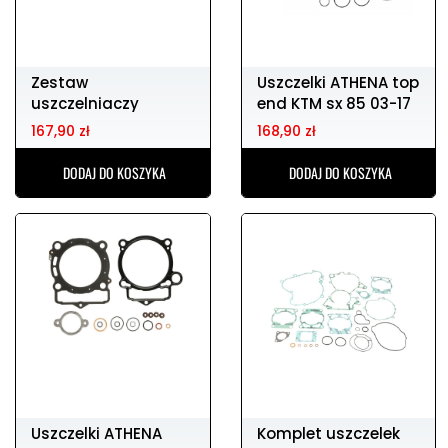
Zestaw
Uszczelki ATHENA top
uszczelniaczy
end KTM sx 85 03-17
silnikowych kxf 250
167,90 zł
168,90 zł
2004-19
DODAJ DO KOSZYKA
DODAJ DO KOSZYKA
Uszczelki ATHENA
Komplet uszczelek