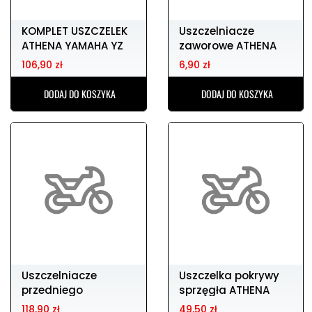
KOMPLET USZCZELEK
Uszczelniacze
ATHENA YAMAHA YZ
zaworowe ATHENA
250 '97-'98
09289-070
106,90 zł
6,90 zł
DODAJ DO KOSZYKA
DODAJ DO KOSZYKA
Uszczelniacze
Uszczelka pokrywy
przedniego
sprzęgła ATHENA
zawieszenia
BETA rr 250/300
118,90 zł
49,50 zł