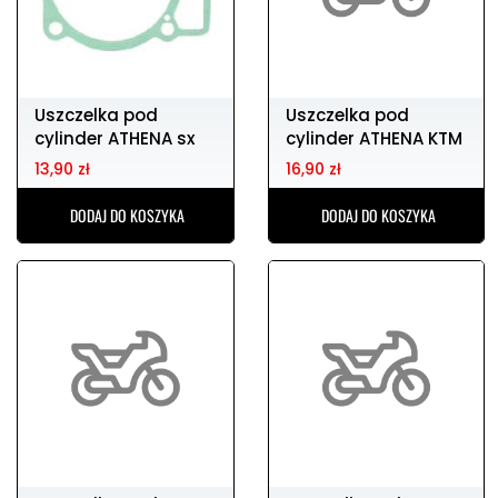
Uszczelka pod
Uszczelka pod
cylinder ATHENA sx
cylinder ATHENA KTM
exc 400/450/520
sx-f 250 (06-12)
13,90 zł
16,90 zł
DODAJ DO KOSZYKA
DODAJ DO KOSZYKA