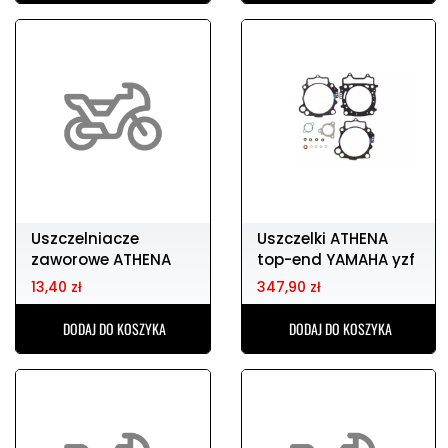
Uszczelniacze
Uszczelki ATHENA
zaworowe ATHENA
top-end YAMAHA yzf
1j7-12119
450 14-16
13,40 zł
347,90 zł
DODAJ DO KOSZYKA
DODAJ DO KOSZYKA