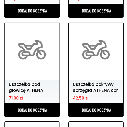
ATHENA/nok 48
DODAJ DO KOSZYKA
DODAJ DO KOSZYKA
Uszczelka pod
Uszczelka pokrywy
głowicę ATHENA
sprzęgła ATHENA cbr
HONDA cr 125 05-07
600f3
71,90 zł
42,50 zł
DODAJ DO KOSZYKA
DODAJ DO KOSZYKA