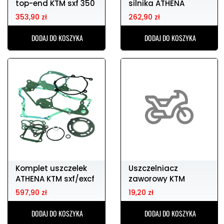
top-end KTM sxf 350
silnika ATHENA
13-15 excf 14
353,90 zł
262,90 zł
DODAJ DO KOSZYKA
DODAJ DO KOSZYKA
Komplet uszczelek
Uszczelniacz
ATHENA KTM sxf/excf
zaworowy KTM
350
sxf/excf
597,90 zł
19,20 zł
250/450/500/53
DODAJ DO KOSZYKA
DODAJ DO KOSZYKA