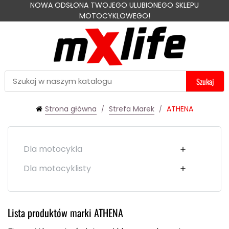
NOWA ODSŁONA TWOJEGO ULUBIONEGO SKLEPU
MOTOCYKLOWEGO!
Szukaj
Strona główna
Strefa Marek
ATHENA
Dla motocykla

Dla motocyklisty

Lista produktów marki ATHENA