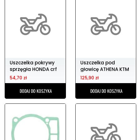
Uszczelka pokrywy
Uszczelka pod
sprzęgła HONDA crf
głowicę ATHENA KTM
250
sx-f 250 (06-12)
54,70 zł
125,90 zł
DODAJ DO KOSZYKA
DODAJ DO KOSZYKA