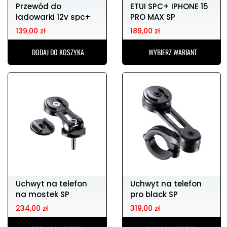
Przewód do
ETUI SPC+ IPHONE 15
ładowarki 12v spc+
PRO MAX SP
SP CONNECT
CONNECT
139,00 zł
189,00 zł
DODAJ DO KOSZYKA
WYBIERZ WARIANT
Uchwyt na telefon
Uchwyt na telefon
na mostek SP
pro black SP
CONNECT
CONNECT
234,00 zł
319,00 zł