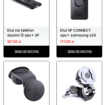
Etui na telefon
Etui SP CONNECT
xiaomi 13 spc+ SP
spc+ samsung s24
CONNECT
187,00 zł
177,00 zł
DODAJ DO KOSZYKA
DODAJ DO KOSZYKA