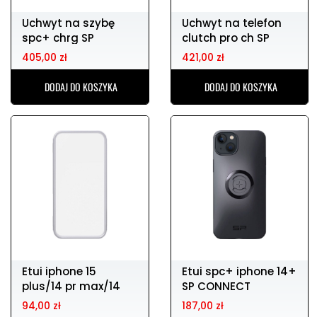
Uchwyt na szybę
Uchwyt na telefon
spc+ chrg SP
clutch pro ch SP
CONNECT
CONNECT
405,00 zł
421,00 zł
DODAJ DO KOSZYKA
DODAJ DO KOSZYKA
Etui iphone 15
Etui spc+ iphone 14+
plus/14 pr max/14
SP CONNECT
plus/ SP CONNECT
94,00 zł
187,00 zł