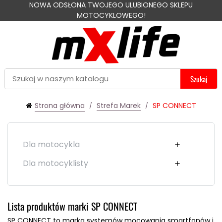
NOWA ODSŁONA TWOJEGO ULUBIONEGO SKLEPU
MOTOCYKLOWEGO!
Szukaj
Strona główna
Strefa Marek
SP CONNECT
Dla motocykla

Dla motocyklisty

Lista produktów marki SP CONNECT
SP CONNECT to marka systemów mocowania smartfonów i