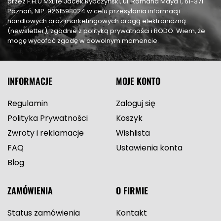
przez F.H.U MxLife Jacek Rybczyński, ul. Romana Maya 1, 61-371
Poznań, NIP: 9261598024 w celu przesyłania informacji
handlowych oraz marketingowych drogą elektroniczną
(newsletter), zgodnie z polityką prywatności i RODO. Wiem, że
mogę wycofać zgodę w dowolnym momencie.
INFORMACJE
MOJE KONTO
Regulamin
Zaloguj się
Polityka Prywatności
Koszyk
Zwroty i reklamacje
Wishlista
FAQ
Ustawienia konta
Blog
ZAMÓWIENIA
O FIRMIE
Status zamówienia
Kontakt