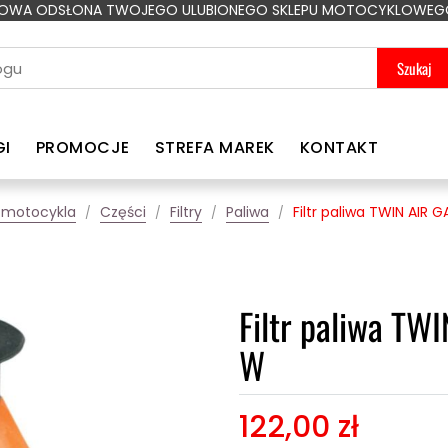
OWA ODSŁONA TWOJEGO ULUBIONEGO SKLEPU MOTOCYKLOWEG
Szukaj
GI
PROMOCJE
STREFA MAREK
KONTAKT
 motocykla
Części
Filtry
Paliwa
Filtr paliwa TWIN AIR
Filtr paliwa T
W
122,00 zł