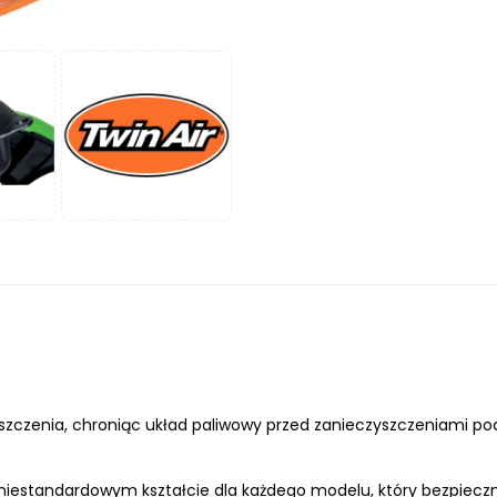
yszczenia, chroniąc układ paliwowy przed zanieczyszczeniami p
niestandardowym kształcie dla każdego modelu, który bezpieczn