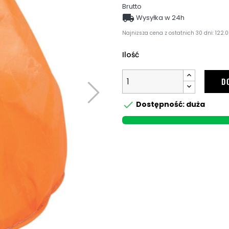
Brutto

Wysyłka w 24h
Najniższa cena z ostatnich 30 dni: 122.0
Ilość
D

Dostępność: duża