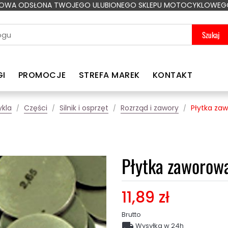
OWA ODSŁONA TWOJEGO ULUBIONEGO SKLEPU MOTOCYKLOWEG
Szukaj
GI
PROMOCJE
STREFA MAREK
KONTAKT
kla
Części
Silnik i osprzęt
Rozrząd i zawory
Płytka za
Płytka zaworow
11,89 zł
Brutto

Wysyłka w 24h