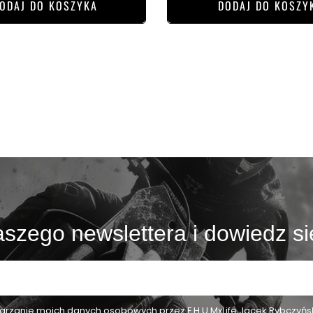
ODAJ DO KOSZYKA
DODAJ DO KOSZY
szego newslettera i dowiedz si
zanie moich danych osobowych przez F.H.U MxLife Jacek Rybczyński,