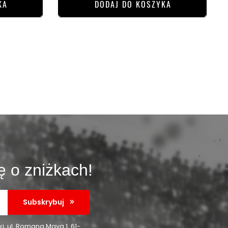
KA
DODAJ DO KOSZYKA
ę o zniżkach!
Subskrybuj
 ul. Romana Maya 1, 61-