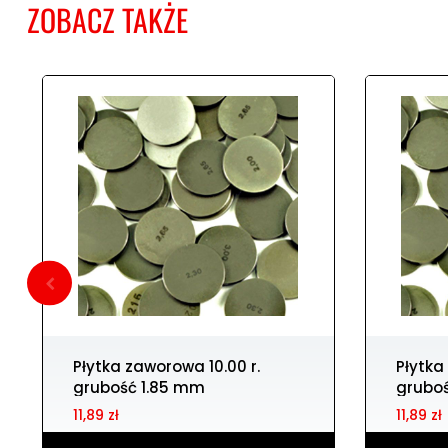
ZOBACZ TAKŻE
Płytka zaworowa 10.00 r.
Płytka zaworowa 10.00 r.
grubość 1.85 mm
grubo
11,89 zł
11,89 zł