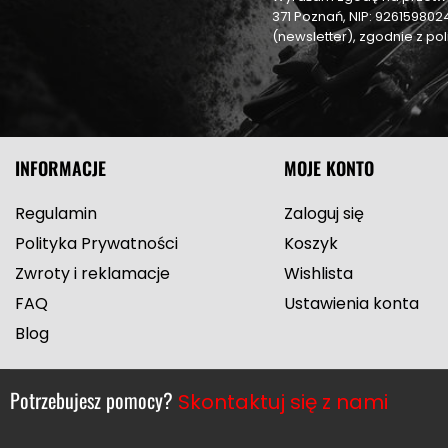
371 Poznań, NIP: 92615980
(newsletter), zgodnie z p
INFORMACJE
MOJE KONTO
Regulamin
Zaloguj się
Polityka Prywatności
Koszyk
Zwroty i reklamacje
Wishlista
FAQ
Ustawienia konta
Blog
Potrzebujesz pomocy?
Skontaktuj się z nami