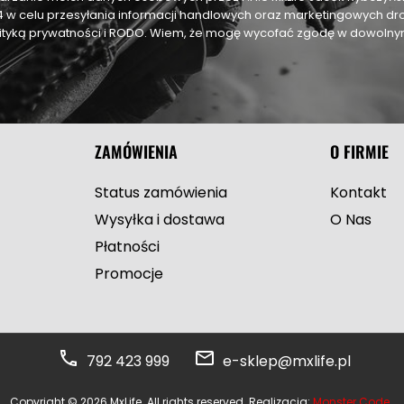
24 w celu przesyłania informacji handlowych oraz marketingowych dr
olityką prywatności i RODO. Wiem, że mogę wycofać zgodę w dowol
ZAMÓWIENIA
O FIRMIE
Status zamówienia
Kontakt
Wysyłka i dostawa
O Nas
Płatności
Promocje
792 423 999
e-sklep@mxlife.pl
Copyright © 2026 MxLife. All rights reserved. Realizacja:
Monster Code