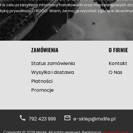
24 w celu przesyłania informacji handlowych oraz marketingowych dr
olityką prywatności i RODO. Wiem, że mogę wycofać zgodę w dowol
ZAMÓWIENIA
O FIRMIE
Status zamówienia
Kontakt
Wysyłka i dostawa
O Nas
Płatności
Promocje
792 423 999
e-sklep@mxlife.pl
Copyright © 2026 MxLife. All rights reserved. Realizacja:
Monster Code