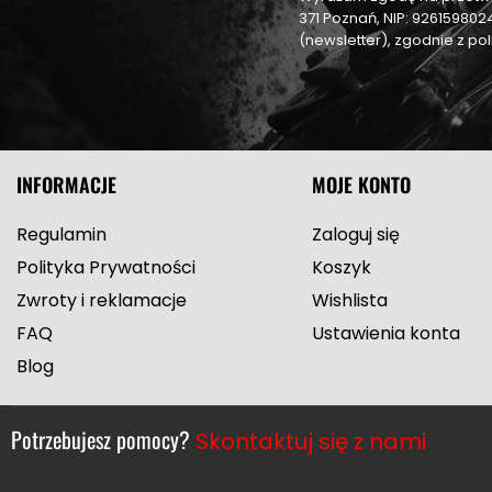
371 Poznań, NIP: 92615980
(newsletter), zgodnie z p
INFORMACJE
MOJE KONTO
Regulamin
Zaloguj się
Polityka Prywatności
Koszyk
Zwroty i reklamacje
Wishlista
FAQ
Ustawienia konta
Blog
Potrzebujesz pomocy?
Skontaktuj się z nami