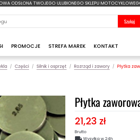
OWA ODSŁONA TWOJEGO ULUBIONEGO SKLEPU MOTOCYKLOWEG
Szukaj
GI
PROMOCJE
STREFA MAREK
KONTAKT
kla
Części
Silnik i osprzęt
Rozrząd i zawory
Płytka za
Płytka zaworow
21,23 zł
Brutto

Wysyłka w 24h