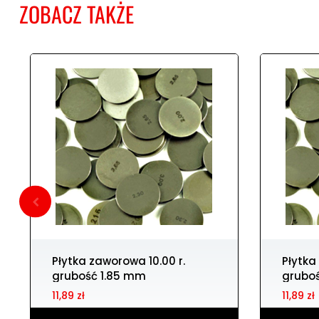
ZOBACZ TAKŻE
Płytka zaworowa 10.00 r.
Płytka zaworowa 10.00 r.
grubość 1.85 mm
grubo
11,89 zł
11,89 zł