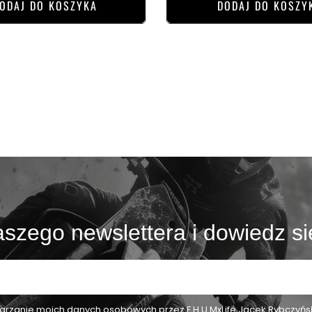
ODAJ DO KOSZYKA
DODAJ DO KOSZY
szego newslettera i dowiedz si
zanie moich danych osobowych przez F.H.U MxLife Jacek Rybczyński,