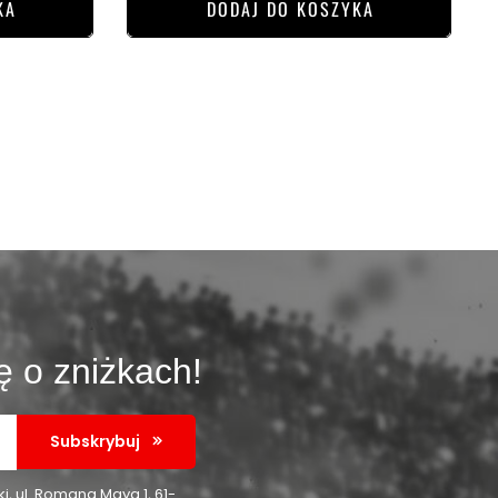
KA
DODAJ DO KOSZYKA
ę o zniżkach!
Subskrybuj
 ul. Romana Maya 1, 61-