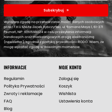
Subskrybuj
Wyrażam zgodę na przetwarzanie moich danych osobowych
przez F.H.U MxLife Jacek Rybczyński, ul. Romana Maya 1, 61-371
Poznań, NIP: 9261598024 w celu przesyłania informacji
handlowych oraz marketingowych drogą elektroniczną
(newsletter), zgodnie z polityką prywatności i RODO. Wiem, że
mogę wycofać zgodę w dowolnym momencie.
INFORMACJE
MOJE KONTO
Regulamin
Zaloguj się
Polityka Prywatności
Koszyk
Zwroty i reklamacje
Wishlista
FAQ
Ustawienia konta
Blog