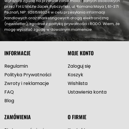
Wyrażam zgodę na przetwarzanie moich danych osobowych
przez F.H.U MxLife Jacek Rybczyński, ul. Romana Maya 1, 61-371
Poznań, NIP: 9261598024 w celu przesyłania informacji
handlowych oraz marketingowych drogą elektroniczną
(newsletter), zgodnie z polityką prywatności i RODO. Wiem, że
mogę wycofać zgodę w dowolnym momencie.
INFORMACJE
MOJE KONTO
Regulamin
Zaloguj się
Polityka Prywatności
Koszyk
Zwroty i reklamacje
Wishlista
FAQ
Ustawienia konta
Blog
ZAMÓWIENIA
O FIRMIE