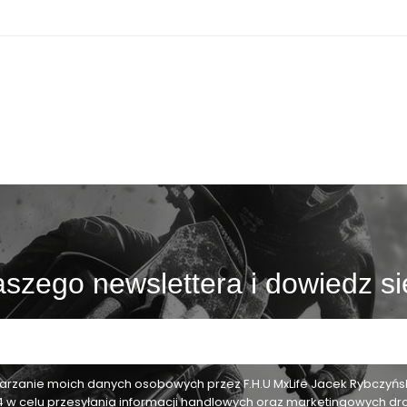
szego newslettera i dowiedz si
zanie moich danych osobowych przez F.H.U MxLife Jacek Rybczyński,
24 w celu przesyłania informacji handlowych oraz marketingowych dr