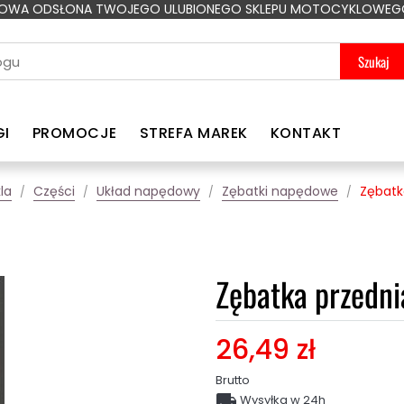
OWA ODSŁONA TWOJEGO ULUBIONEGO SKLEPU MOTOCYKLOWEG
Szukaj
GI
PROMOCJE
STREFA MAREK
KONTAKT
la
Części
Układ napędowy
Zębatki napędowe
Zębatk
Zębatka przedni
26,49 zł
Brutto

Wysyłka w 24h