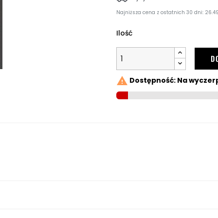
Najniższa cena z ostatnich 30 dni: 26.49
Ilość
D

Dostępność: Na wyczer