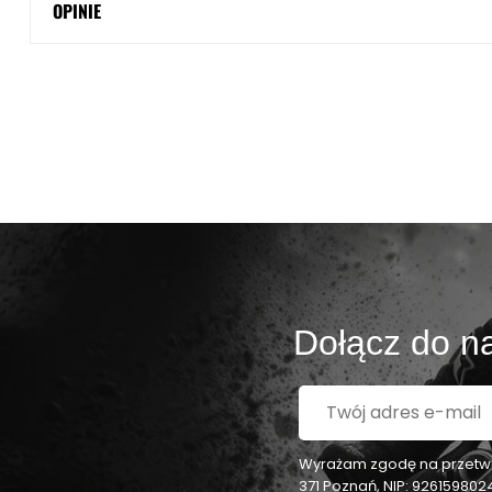
OPINIE
Dołącz do na
Wyrażam zgodę na przetwar
371 Poznań, NIP: 92615980