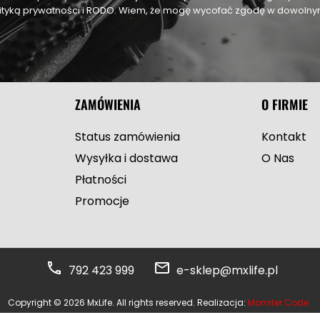
olityką prywatności i RODO. Wiem, że mogę wycofać zgodę w dowol
ZAMÓWIENIA
O FIRMIE
Status zamówienia
Kontakt
Wysyłka i dostawa
O Nas
Płatności
Promocje
792 423 999
e-sklep@mxlife.pl
Copyright © 2026 MxLife. All rights reserved. Realizacja:
Monster Code