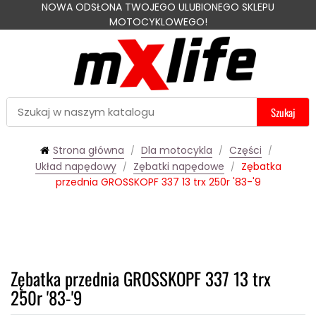
NOWA ODSŁONA TWOJEGO ULUBIONEGO SKLEPU
MOTOCYKLOWEGO!
Szukaj
Strona główna
Dla motocykla
Części
Układ napędowy
Zębatki napędowe
Zębatka
przednia GROSSKOPF 337 13 trx 250r '83-'9
Zębatka przednia GROSSKOPF 337 13 trx
250r '83-'9