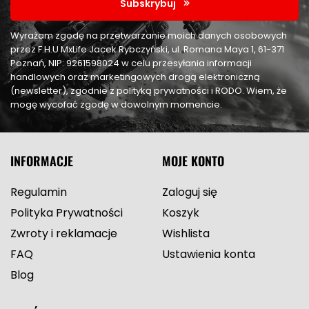
Subskrybuj
Wyrażam zgodę na przetwarzanie moich danych osobowych
przez F.H.U MxLife Jacek Rybczyński, ul. Romana Maya 1, 61-371
Poznań, NIP: 9261598024 w celu przesyłania informacji
handlowych oraz marketingowych drogą elektroniczną
(newsletter), zgodnie z polityką prywatności i RODO. Wiem, że
mogę wycofać zgodę w dowolnym momencie.
INFORMACJE
MOJE KONTO
Regulamin
Zaloguj się
Polityka Prywatności
Koszyk
Zwroty i reklamacje
Wishlista
FAQ
Ustawienia konta
Blog