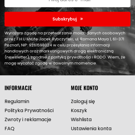
Subskrybuj
Wyrażam zgodę na przetwarzanie moich danych osobowych
przez F.H.U MxLife Jacek Rybczyński, ul. Romana Maya 1, 61-371
Poznań, NIP: 9261598024 w celu przesyłania informacji
handlowych oraz marketingowych drogą elektroniczną
(newsletter), zgodnie z polityką prywatności i RODO. Wiem, że
mogę wycofać zgodę w dowolnym momencie.
INFORMACJE
MOJE KONTO
Regulamin
Zaloguj się
Polityka Prywatności
Koszyk
Zwroty i reklamacje
Wishlista
FAQ
Ustawienia konta