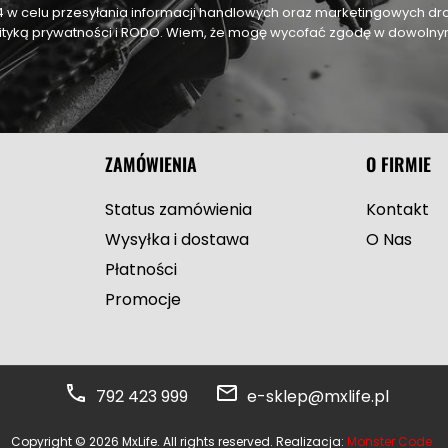
24 w celu przesyłania informacji handlowych oraz marketingowych dr
olityką prywatności i RODO. Wiem, że mogę wycofać zgodę w dowol
ZAMÓWIENIA
O FIRMIE
Status zamówienia
Kontakt
Wysyłka i dostawa
O Nas
Płatności
Promocje
792 423 999
e-sklep@mxlife.pl
Copyright © 2026 MxLife. All rights reserved. Realizacja:
Monster Code