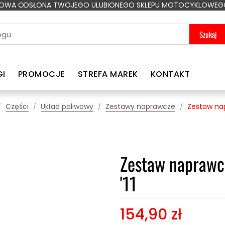
OWA ODSŁONA TWOJEGO ULUBIONEGO SKLEPU MOTOCYKLOWEG
Szukaj
GI
PROMOCJE
STREFA MAREK
KONTAKT
Części
Układ paliwowy
Zestawy naprawcze
Zestaw nap
Zestaw naprawc
'11
154,90 zł