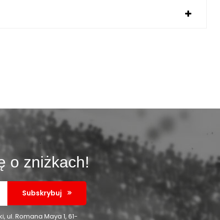
ę o zniżkach!
Subskrybuj
 ul. Romana Maya 1, 61-