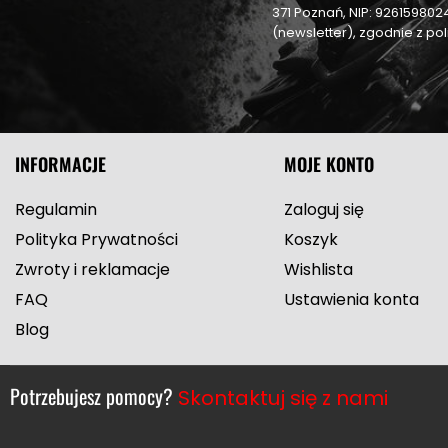
371 Poznań, NIP: 92615980
(newsletter), zgodnie z p
INFORMACJE
MOJE KONTO
Regulamin
Zaloguj się
Polityka Prywatności
Koszyk
Zwroty i reklamacje
Wishlista
FAQ
Ustawienia konta
Blog
Potrzebujesz pomocy?
Skontaktuj się z nami