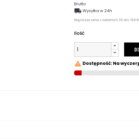
Brutto

Wysyłka w 24h
Najniższa cena z ostatnich 30 dni: 154.9
Ilość
D

Dostępność: Na wyczer