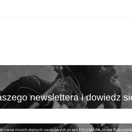
szego newslettera i dowiedz si
zanie moich danych osobowych przez F.H.U MxLife Jacek Rybczyński,