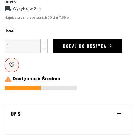
Brutto

Wysyłka w 24h
Najniższa cena z ostatnich 30 dni: 11.89 zł
Ilość
DODAJ DO KOSZYKA

Dostępność: Średnia
OPIS