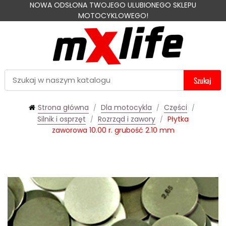
NOWA ODSŁONA TWOJEGO ULUBIONEGO SKLEPU
MOTOCYKLOWEGO!
Szukaj
Strona główna
Dla motocykla
Części
Silnik i osprzęt
Rozrząd i zawory
Płytka
zaworowa 10.00 r. grubość 2.10 mm