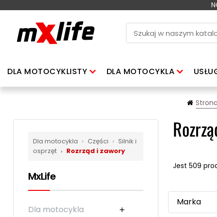
N
DLA MOTOCYKLISTY
DLA MOTOCYKLA
USŁU
Stron
Rozrzą
Dla motocykla
›
Części
›
Silnik i
osprzęt
›
Rozrząd i zawory
Jest 509 pro
MxLife
Marka
Dla motocykla
