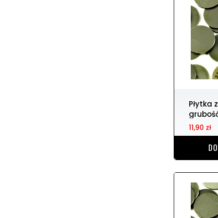
Płytka zaworowa 7.48 r.
gruboś
11,90 zł
DO