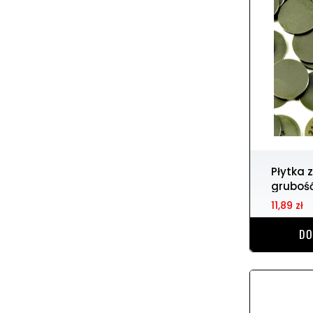
Płytka zaworowa 9.48 r.
gruboś
11,89 zł
DO