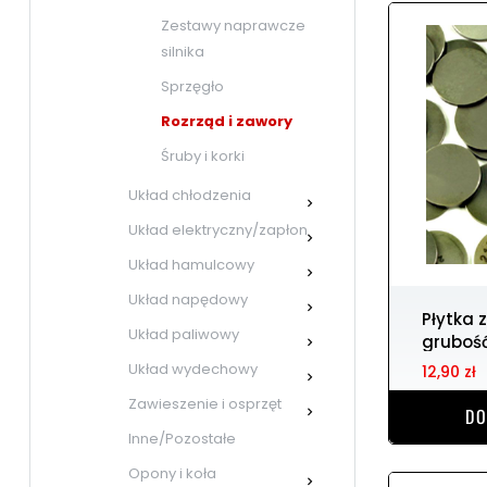
Zestawy naprawcze
silnika
Sprzęgło
Rozrząd i zawory
Śruby i korki
Układ chłodzenia

Układ elektryczny/zapłon

Układ hamulcowy

Układ napędowy

Płytka zaworowa 8.90 r.
Układ paliwowy
gruboś

Układ wydechowy
12,90 zł

Zawieszenie i osprzęt
DO

Inne/Pozostałe
Opony i koła
