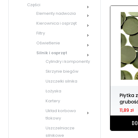
Części

Elementy nadwozia

Kierownica i osprzęt

Filtry

Oświetlenie

Silnik i osprzęt

Cylindry i komponenty
Skrzynie biegów
Uszczelki silnika
Łożyska
Płytka zaworowa 7.48 r.
Kartery
gruboś
11,89 zł
Układ korbowo

tłokowy
DO
Uszczelniacze
silnikowe