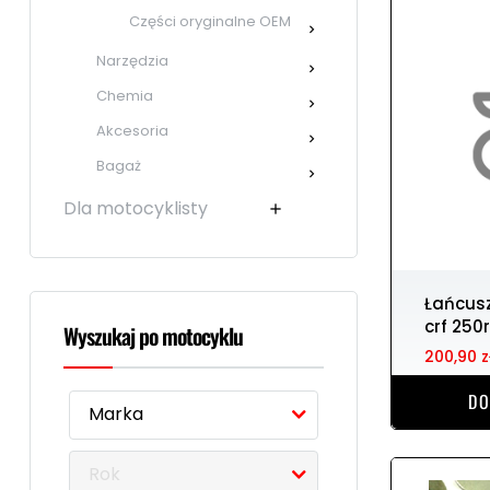
Części oryginalne OEM

Narzędzia

Chemia

Akcesoria

Bagaż

Dla motocyklisty

Łańcuszek rozrządu HONDA
crf 250
Wyszukaj po motocyklu
200,90 z
DO
Marka
Rok