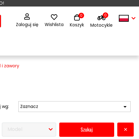
O!
0
0
Zaloguj się
Wishlista
Koszyk
Motocykle
 i zawory

j wg:
Zaznacz
Model
szukaj
✕