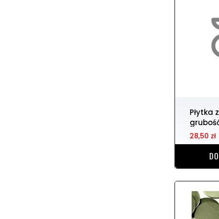
Płytka zaworowa 25,00 r.
gruboś
28,50 zł
DO