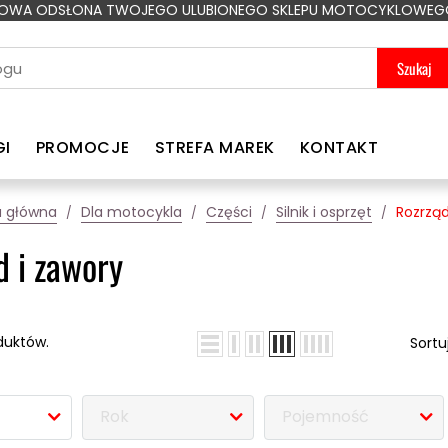
OWA ODSŁONA TWOJEGO ULUBIONEGO SKLEPU MOTOCYKLOWEG
Szukaj
GI
PROMOCJE
STREFA MAREK
KONTAKT
a główna
Dla motocykla
Części
Silnik i osprzęt
Rozrząd
d i zawory
duktów.
Sortu
Rok
Pojemność