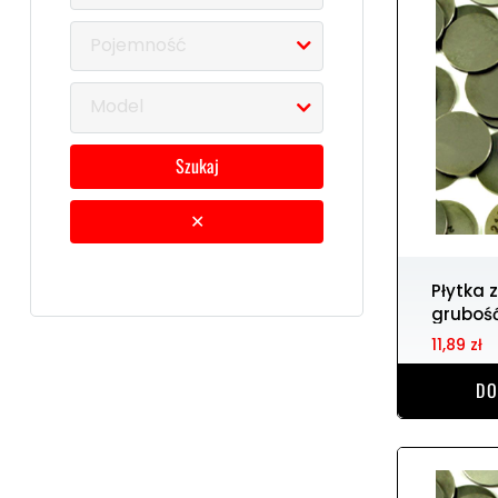
Pojemność
Model
szukaj
✕
Płytka zaworowa 7.48 r.
gruboś
11,89 zł
DO