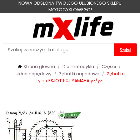
NOWA ODSŁONA TWOJEGO ULUBIONEGO SKLEPU
MOTOCYKLOWEGO!
Szukaj
Strona główna
Dla motocykla
Części
Układ napędowy
Zębatki napędowe
Zębatka
tylna ESJOT 50t YAMAHA yz/yzf