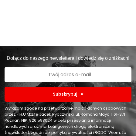
Dołącz do naszego newslettera i dowiedz się o zniżkach!
Subskrybuj
Wyrażam zgodę na przetwarzanie moich danych osobowych
przez F.H.U MxLife Jacek Rybczyński, ul. Romana Maya 1, 61-371
Poznań, NIP: 9261598024 w celu przesyłania informacji
handlowych oraz marketingowych drogą elektroniczną
(newsletter), zgodnie z polityką prywatności i RODO. Wiem, że