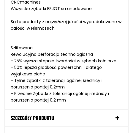
CNCmachines
.
Wszystko
zębatki
ESJOT
są anodowane
.
Są to produkty z najwyższej jakości w
yprodukowane w
całości w
Niemczech
Szlifowana
Rewolucyjna perforacja technologiczna
- 25%
wyższe
stopnie
twardości
w
zębach
kołnierze
- 50
% lepsza
gładkość powierzchni
i dlatego
wyjątkowo ciche
- Tylne
zębatki
z
tolerancji
ogólnej
średnicy i
poruszenia
poniżej
0,2
mm
- Przednie
Zębatki
z
tolerancji
ogólnej
średnicy i
poruszenia
poniżej
0,2
mm
SZCZEGÓŁY PRODUKTU