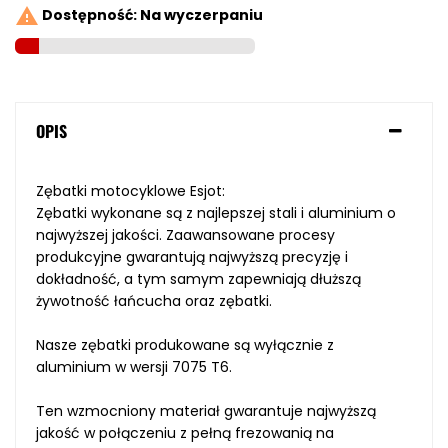

Dostępność: Na wyczerpaniu
OPIS
Zębatki
motocyklowe Esjot:
Zębatki
wykonane są z
najlepszej
stali i
aluminium o
najwyższej
jakości.
Z
aawansowane
procesy
produkcyjne
gwarantują najwyższą
precyzję i
dokładność,
a tym samym zapewniają
dłuższą
żywotność
łańcucha oraz zębatki
.
Nasze
zębatki
produkowane są wyłącznie
z
aluminium w wersji 7075
T6
.
Ten
wzmocniony materiał
gwarantuje najwyższą
jakość
w połączeniu
z pełną
frezowanią
na