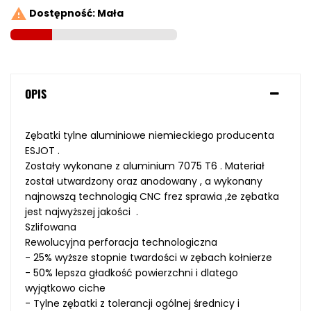

Dostępność: Mała
OPIS
Zębatki tylne aluminiowe niemieckiego producenta
ESJOT .
Zostały wykonane z aluminium
7075 T6
. Materiał
został
utwardzony
oraz
anodowany
, a wykonany
najnowszą technologią
CNC
frez sprawia ,że zębatka
jest najwyższej jakości .
Szlifowana
Rewolucyjna perforacja technologiczna
- 25%
wyższe
stopnie
twardości
w
zębach
kołnierze
- 50
% lepsza
gładkość powierzchni
i dlatego
wyjątkowo ciche
- Tylne
zębatki
z
tolerancji
ogólnej
średnicy i