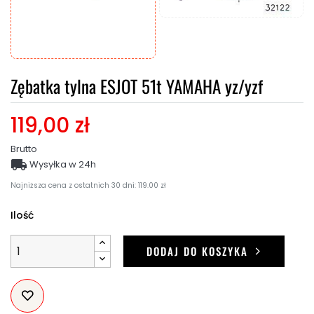
Zębatka tylna ESJOT 51t YAMAHA yz/yzf
119,00 zł
Brutto

Wysyłka w 24h
Najniższa cena z ostatnich 30 dni: 119.00 zł
Ilość
DODAJ DO KOSZYKA