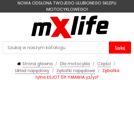
NOWA ODSŁONA TWOJEGO ULUBIONEGO SKLEPU
MOTOCYKLOWEGO!
Szukaj
Strona główna
Dla motocykla
Części
Układ napędowy
Zębatki napędowe
Zębatka
tylna ESJOT 51t YAMAHA yz/yzf